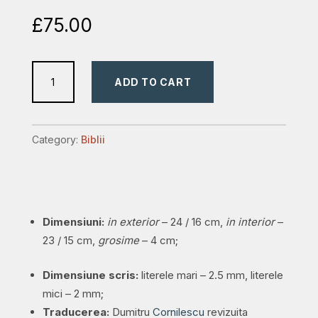
£
75.00
Biblie
ADD TO CART
mare,
piele,
handmade,
Category:
Biblii
neagră,
fermoar,
index,
margini
Dimensiuni:
in exterior
– 24 / 16 cm,
in interior
–
aurii,
23 / 15 cm,
grosime
– 4 cm;
cuv.
Isus
Dimensiune scris:
literele mari – 2.5 mm, literele
cu
mici – 2 mm;
rosu
Traducerea:
Dumitru
Cornilescu
revizuita