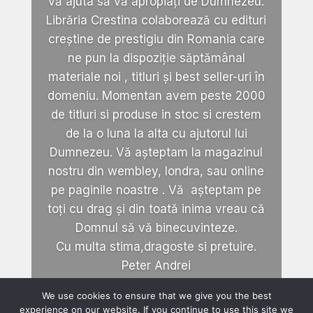
vă ajuta să vă apropiați de Dumnezeu.
Librăria Crestina colaborează cu edituri
creștine de prestigiu din Romania care
ne pun la dispoziție săptămânal
materiale noi , titluri și best seller-uri în
domeniu. Momentan avem peste 2000
de titluri si produse in stoc si crestem
de la o luna la alta cu ajutorul lui
Dumnezeu. Vă așteptam la magazinul
nostru din wembley, londra, sau online
pe paginile noastre . Vă așteptam pe
toți cu drag și din toată inima vreau că
Domnul să vă binecuvinteze.
Cu multa stima,dragoste si pretuire.
Peter Andrei
We use cookies to ensure that we give you the best
experience on our website. If you continue to use this site we