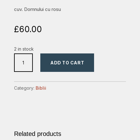
cuv. Domnului cu rosu
£
60.00
2 in stock
biblie
ADD TO CART
medie,
index,piele,fermoar.
quantity
Category:
Biblii
Related products