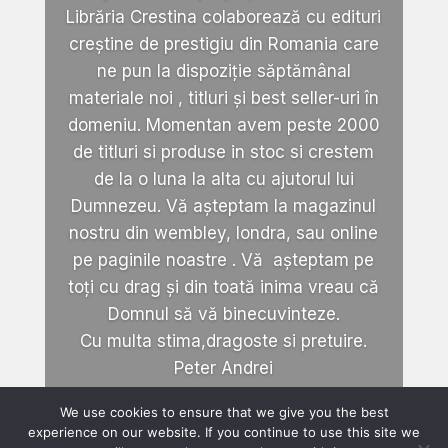
Librăria Crestina colaborează cu edituri
creștine de prestigiu din Romania care
ne pun la dispoziție săptămânal
materiale noi , titluri și best seller-uri în
domeniu. Momentan avem peste 2000
de titluri si produse in stoc si crestem
de la o luna la alta cu ajutorul lui
Dumnezeu. Vă așteptam la magazinul
nostru din wembley, londra, sau online
pe paginile noastre . Vă așteptam pe
toți cu drag și din toată inima vreau că
Domnul să vă binecuvinteze.
Cu multa stima,dragoste si pretuire.
Peter Andrei
We use cookies to ensure that we give you the best
experience on our website. If you continue to use this site we