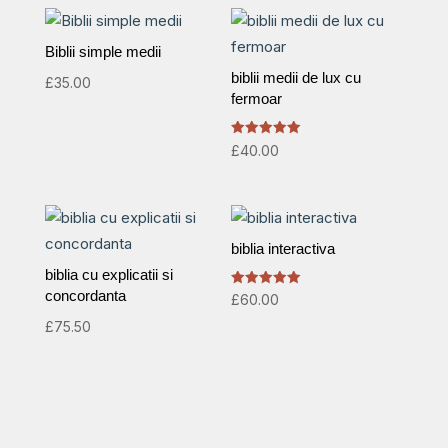
Biblii simple medii
biblii medii de lux cu
£
35.00
fermoar
Rated
£
40.00
5.00
out of 5
biblia interactiva
biblia cu explicatii si
concordanta
Rated
£
60.00
5.00
out of 5
£
75.50