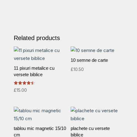
Related products
10 semne de carte
11 pixuri metalice cu
£
10.50
versete biblice
Rated
£
15.00
4.50
out of 5
tablou mic magnetic 15/10
plachete cu versete
cm
biblice