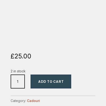
£
25.00
2 in stock
borcan
ADD TO CART
250
versete
quantity
Category:
Cadouri