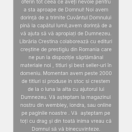
oferin tot ceea ce aveți nevoie pentru
a sta aproape de Domnul! Noi avem
dorință de a trimite Cuvântul Domnului
pină la capătul lumii,avem dorință de a
vă ajuta să vă apropiați de Dumnezeu.
Librăria Crestina colaborează cu edituri
creștine de prestigiu din Romania care
ne pun la dispoziție săptămânal
materiale noi , titluri și best seller-uri în
domeniu. Momentan avem peste 2000
de titluri si produse in stoc si crestem
de la o luna la alta cu ajutorul lui
Dumnezeu. Vă așteptam la magazinul
nostru din wembley, londra, sau online
pe paginile noastre . Vă așteptam pe
toți cu drag și din toată inima vreau că
Domnul să vă binecuvinteze.