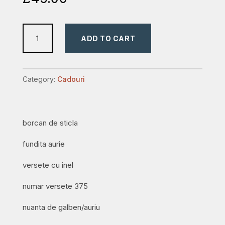
Borcan
ADD TO CART
cu
375
versete
Category:
Cadouri
de
lux
quantity
borcan de sticla
fundita aurie
versete cu inel
numar versete 375
nuanta de galben/auriu