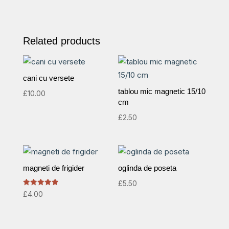
Related products
cani cu versete
tablou mic magnetic 15/10
£
10.00
cm
£
2.50
magneti de frigider
oglinda de poseta
£
5.50
Rated
£
4.00
5.00
out of 5