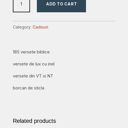
ADD TO CART
cu
versete
biblice
Category:
Cadouri
de
lux
.
185 versete biblice
quantity
versete de lux cu inel
versete din VT si NT
borcan de sticla
Related products