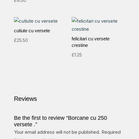
£
4.00
5.00
out of 5
cutiute cu versete
felicitari cu versete
£
25.50
crestine
£
1.25
Reviews
Be the first to review “Borcane cu 250
versete .”
Your email address will not be published.
Required