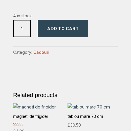
4 in stock
Borcane
ADD TO CART
cu
250
versete
Category:
Cadouri
.
quantity
Related products
magneti de frigider
tablou mare 70 cm
£
30.50
Rated