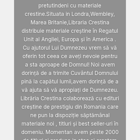
pretutindeni cu materiale
crestine.Situata in Londra,Wembley,
Marea Britanie,Libraria Crestina
distribuie materiale creștine în Regatul
Unit al Angliei, Europa și în America .
Cu ajutorul Lui Dumnezeu vrem să vă
oferin tot ceea ce aveți nevoie pentru
a sta aproape de Domnul! Noi avem
dorință de a trimite Cuvântul Domnului
pină la capătul lumii,avem dorință de a
vă ajuta să vă apropiați de Dumnezeu.
Librăria Crestina colaborează cu edituri
creștine de prestigiu din Romania care
ne pun la dispoziție săptămânal
materiale noi , titluri și best seller-uri în
domeniu. Momentan avem peste 2000