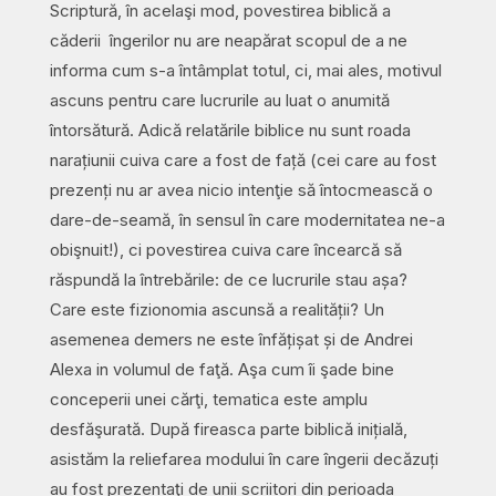
Scriptură, în acelaşi mod, povestirea biblică a
căderii îngerilor nu are neapărat scopul de a ne
informa cum s-a întâmplat totul, ci, mai ales, motivul
ascuns pentru care lucrurile au luat o anumită
întorsătură. Adică relatările biblice nu sunt roada
narațiunii cuiva care a fost de față (cei care au fost
prezenți nu ar avea nicio intenţie să întocmească o
dare-de-seamă, în sensul în care modernitatea ne-a
obişnuit!), ci povestirea cuiva care încearcă să
răspundă la întrebările: de ce lucrurile stau așa?
Care este fizionomia ascunsă a realității? Un
asemenea demers ne este înfățișat și de Andrei
Alexa in volumul de faţă. Aşa cum îi şade bine
conceperii unei cărţi, tematica este amplu
desfăşurată. După fireasca parte biblică inițială,
asistăm la reliefarea modului în care îngerii decăzuți
au fost prezentaţi de unii scriitori din perioada