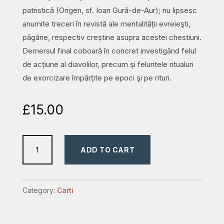
patristică (Origen, sf. Ioan Gură-de-Aur); nu lipsesc
anumite treceri în revistă ale mentalității evreieşti,
păgâne, respectiv creștine asupra acestei chestiuni.
Demersul final coboară în concret investigând felul
de acțiune al diavolilor, precum şi feluritele ritualuri
de exorcizare împărțite pe epoci şi pe rituri.
£
15.00
Căderea
ADD TO CART
lui
Lucifer
quantity
Category:
Carti