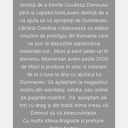
dorință de a trimite Cuvântul Domnului
pină la capătul lumii,avem dorință de a
vă ajuta să vă apropiați de Dumnezeu.
Librăria Crestina colaborează cu edituri
creștine de prestigiu din Romania care
ne pun la dispoziție săptămânal
materiale noi , titluri și best seller-uri în
domeniu. Momentan avem peste 2000
de titluri si produse in stoc si crestem
de la o luna la alta cu ajutorul lui
Dumnezeu. Vă așteptam la magazinul
nostru din wembley, londra, sau online
pe paginile noastre . Vă așteptam pe
toți cu drag și din toată inima vreau că
Domnul să vă binecuvinteze.
Cu multa stima,dragoste si pretuire.