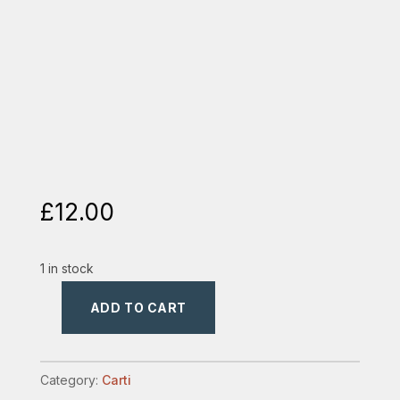
£
12.00
1 in stock
ADD TO CART
calea
catre
hristos
Category:
Carti
quantity