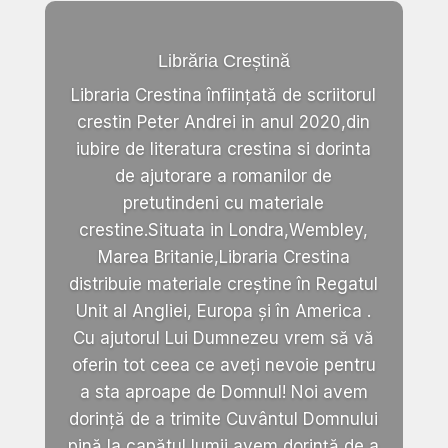
Librăria Creștină
Libraria Crestina înființată de scriitorul
crestin Peter Andrei in anul 2020,din
iubire de literatura crestina si dorinta
de ajutorare a romanilor de
pretutindeni cu materiale
crestine.Situata in Londra,Wembley,
Marea Britanie,Libraria Crestina
distribuie materiale creștine în Regatul
Unit al Angliei, Europa și în America .
Cu ajutorul Lui Dumnezeu vrem să vă
oferin tot ceea ce aveți nevoie pentru
a sta aproape de Domnul! Noi avem
dorință de a trimite Cuvântul Domnului
pină la capătul lumii,avem dorință de a