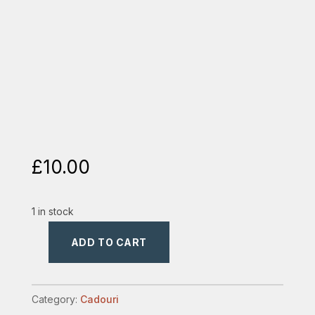
£
10.00
1 in stock
ADD TO CART
cana
ceramica
1
Category:
Cadouri
quantity