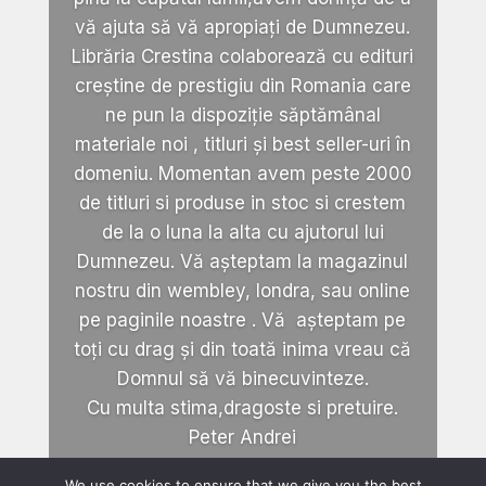
vă ajuta să vă apropiați de Dumnezeu.
Librăria Crestina colaborează cu edituri
creștine de prestigiu din Romania care
ne pun la dispoziție săptămânal
materiale noi , titluri și best seller-uri în
domeniu. Momentan avem peste 2000
de titluri si produse in stoc si crestem
de la o luna la alta cu ajutorul lui
Dumnezeu. Vă așteptam la magazinul
nostru din wembley, londra, sau online
pe paginile noastre . Vă așteptam pe
toți cu drag și din toată inima vreau că
Domnul să vă binecuvinteze.
Cu multa stima,dragoste si pretuire.
Peter Andrei
We use cookies to ensure that we give you the best