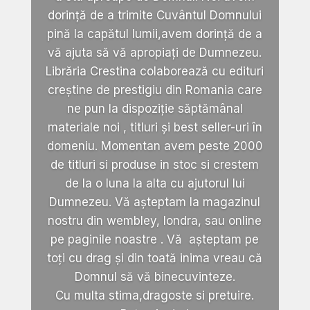
dorință de a trimite Cuvântul Domnului
pină la capătul lumii,avem dorință de a
vă ajuta să vă apropiați de Dumnezeu.
Librăria Crestina colaborează cu edituri
creștine de prestigiu din Romania care
ne pun la dispoziție săptămânal
materiale noi , titluri și best seller-uri în
domeniu. Momentan avem peste 2000
de titluri si produse in stoc si crestem
de la o luna la alta cu ajutorul lui
Dumnezeu. Vă așteptam la magazinul
nostru din wembley, londra, sau online
pe paginile noastre . Vă așteptam pe
toți cu drag și din toată inima vreau că
Domnul să vă binecuvinteze.
Cu multa stima,dragoste si pretuire.