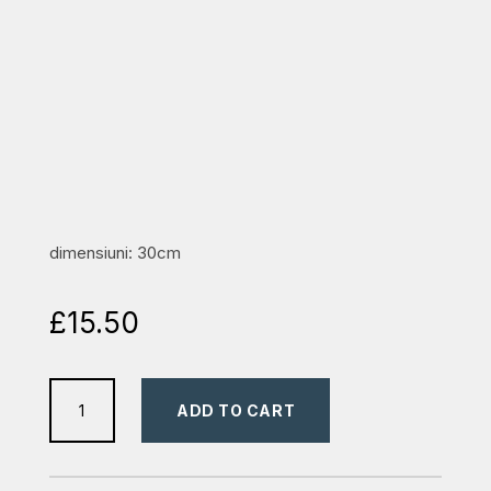
dimensiuni: 30cm
£
15.50
ceas
ADD TO CART
de
perete
2