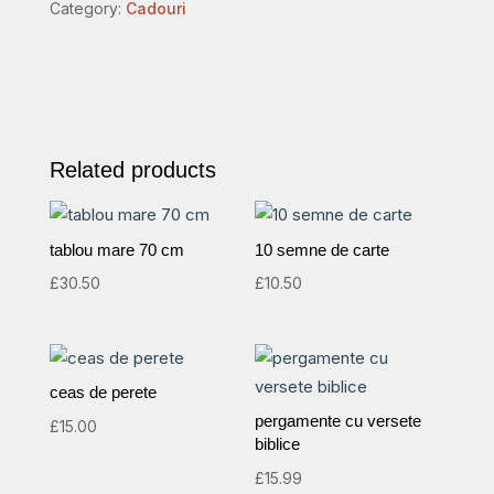
Category:
Cadouri
quantity
Related products
tablou mare 70 cm
10 semne de carte
£
30.50
£
10.50
ceas de perete
pergamente cu versete
£
15.00
biblice
£
15.99