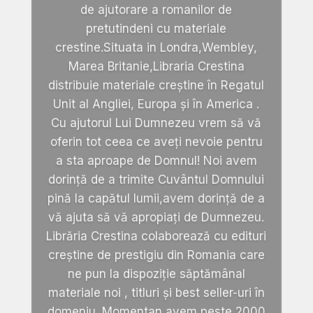
de ajutorare a romanilor de
pretutindeni cu materiale
crestine.Situata in Londra,Wembley,
Marea Britanie,Libraria Crestina
distribuie materiale creștine în Regatul
Unit al Angliei, Europa și în America .
Cu ajutorul Lui Dumnezeu vrem să vă
oferin tot ceea ce aveți nevoie pentru
a sta aproape de Domnul! Noi avem
dorință de a trimite Cuvântul Domnului
pină la capătul lumii,avem dorință de a
vă ajuta să vă apropiați de Dumnezeu.
Librăria Crestina colaborează cu edituri
creștine de prestigiu din Romania care
ne pun la dispoziție săptămânal
materiale noi , titluri și best seller-uri în
domeniu. Momentan avem peste 2000