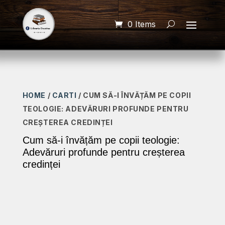
0 Items
HOME
/
CARTI
/ CUM SĂ-I ÎNVĂȚĂM PE COPII
TEOLOGIE: ADEVĂRURI PROFUNDE PENTRU
CREȘTEREA CREDINȚEI
Cum să-i învățăm pe copii teologie:
Adevăruri profunde pentru creșterea
credinței