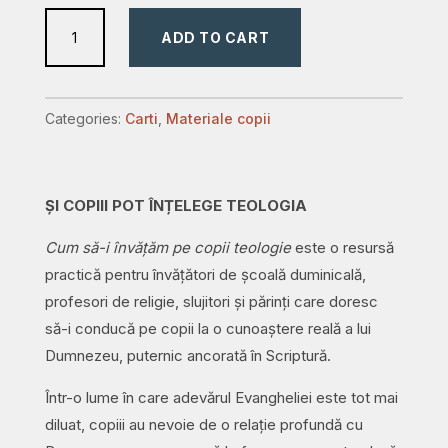
Cum
ADD TO CART
să-
i
învățăm
Categories:
Carti
,
Materiale copii
pe
copii
teologie:
ȘI COPIII POT ÎNȚELEGE TEOLOGIA
Adevăruri
profunde
Cum să-i învățăm pe copii teologie
este o resursă
pentru
practică pentru învățători de școală duminicală,
creșterea
profesori de religie, slujitori și părinți care doresc
credinței
să-i conducă pe copii la o cunoaștere reală a lui
quantity
Dumnezeu, puternic ancorată în Scriptură.
Într-o lume în care adevărul Evangheliei este tot mai
diluat, copiii au nevoie de o relație profundă cu