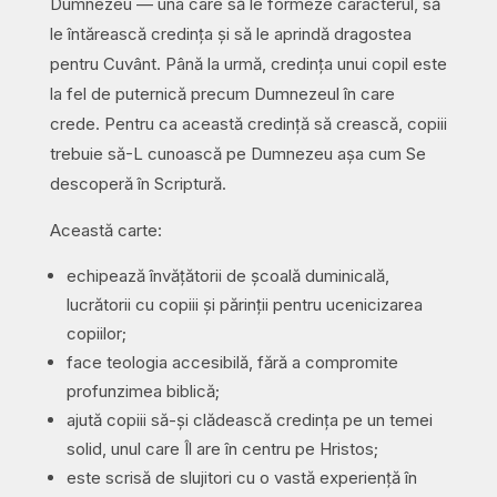
Dumnezeu — una care să le formeze caracterul, să
le întărească credința și să le aprindă dragostea
pentru Cuvânt. Până la urmă, credința unui copil este
la fel de puternică precum Dumnezeul în care
crede. Pentru ca această credință să crească, copiii
trebuie să-L cunoască pe Dumnezeu așa cum Se
descoperă în Scriptură.
Această carte:
echipează învățătorii de școală duminicală,
lucrătorii cu copiii și părinții pentru ucenicizarea
copiilor;
face teologia accesibilă, fără a compromite
profunzimea biblică;
ajută copiii să-și clădească credința pe un temei
solid, unul care Îl are în centru pe Hristos;
este scrisă de slujitori cu o vastă experiență în