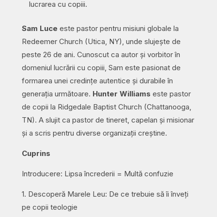
lucrarea cu copiii.
Sam Luce
este pastor pentru misiuni globale la
Redeemer Church (Utica, NY), unde slujește de
peste 26 de ani. Cunoscut ca autor și vorbitor în
domeniul lucrării cu copiii, Sam este pasionat de
formarea unei credințe autentice și durabile în
generația următoare.
Hunter Williams
este pastor
de copii la Ridgedale Baptist Church (Chattanooga,
TN). A slujit ca pastor de tineret, capelan și misionar
și a scris pentru diverse organizații creștine.
Cuprins
Introducere: Lipsa încrederii = Multă confuzie
1. Descoperă Marele Leu: De ce trebuie să îi înveți
pe copii teologie