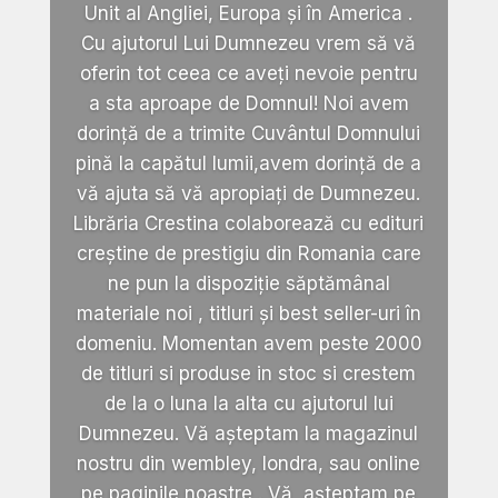
Unit al Angliei, Europa și în America .
Cu ajutorul Lui Dumnezeu vrem să vă
oferin tot ceea ce aveți nevoie pentru
a sta aproape de Domnul! Noi avem
dorință de a trimite Cuvântul Domnului
pină la capătul lumii,avem dorință de a
vă ajuta să vă apropiați de Dumnezeu.
Librăria Crestina colaborează cu edituri
creștine de prestigiu din Romania care
ne pun la dispoziție săptămânal
materiale noi , titluri și best seller-uri în
domeniu. Momentan avem peste 2000
de titluri si produse in stoc si crestem
de la o luna la alta cu ajutorul lui
Dumnezeu. Vă așteptam la magazinul
nostru din wembley, londra, sau online
pe paginile noastre . Vă așteptam pe