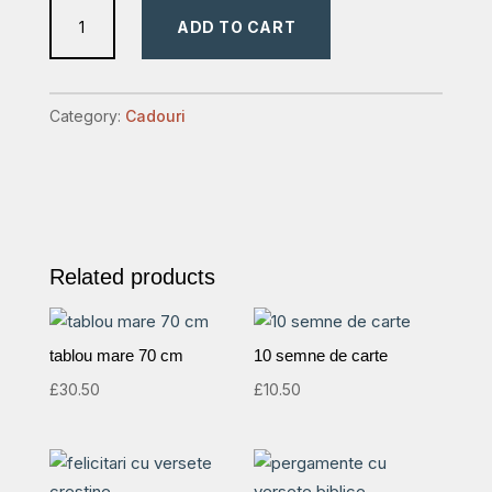
cutiute
ADD TO CART
cu
versete
quantity
Category:
Cadouri
Related products
tablou mare 70 cm
10 semne de carte
£
30.50
£
10.50