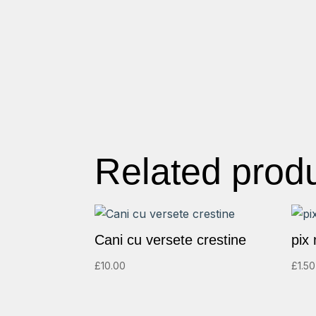
Related prod
Cani cu versete crestine
pix 
£
10.00
£
1.50