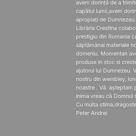
avem dorință de a trimi
capătul lumii,avem dorin
apropiați de Dumnezeu
Librăria Crestina colabo
prestigiu din Romania ca
săptămânal materiale noi ,
domeniu. Momentan avem
produse in stoc si crest
ajutorul lui Dumnezeu. 
nostru din wembley, lond
noastre . Vă așteptam pe
inima vreau că Domnul 
Cu multa stima,dragoste 
Peter Andrei