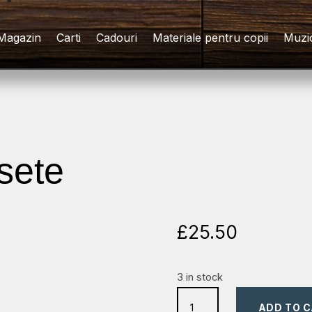
Magazin
Carti
Cadouri
Materiale pentru copii
Muzi
rsete
£
25.50
3 in stock
cutiute
ADD TO 