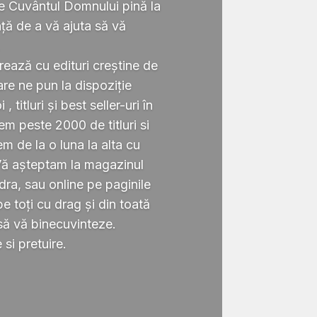
te Cuvântul Domnului pină la
ță de a vă ajuta să vă
.
rează cu edituri creștine de
re ne pun la dispoziție
 titluri și best seller-uri în
 peste 2000 de titluri si
em de la o luna la alta cu
Vă așteptam la magazinul
ra, sau online pe paginile
 toți cu drag și din toată
să vă binecuvinteze.
si pretuire.