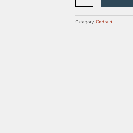
cu
versete
quantity
Category:
Cadouri