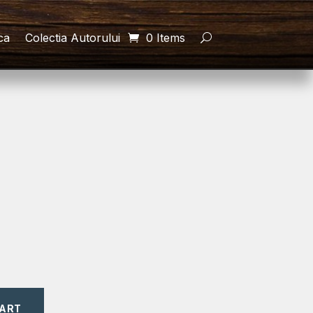
ca
Colectia Autorului
0 Items
CART