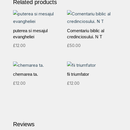
Related products
ai
poeziei
evanghelice
românești
puterea si mesajul
Comentariu biblic al
-
evangheliei
credinciosului. N T
poezii
£
12.00
£
50.00
crestine
quantity
chemarea ta.
fii triumfator
£
12.00
£
12.00
Reviews