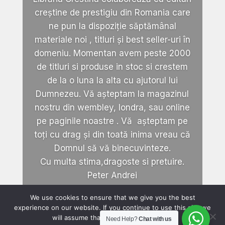
creștine de prestigiu din Romania care
ne pun la dispoziție săptămânal
materiale noi , titluri și best seller-uri în
domeniu. Momentan avem peste 2000
de titluri si produse in stoc si crestem
de la o luna la alta cu ajutorul lui
Dumnezeu. Vă așteptam la magazinul
nostru din wembley, londra, sau online
pe paginile noastre . Vă așteptam pe
toți cu drag și din toată inima vreau că
Domnul să vă binecuvinteze.
Cu multa stima,dragoste si pretuire.
Peter Andrei
We use cookies to ensure that we give you the best
experience on our website. If you continue to use this site we
will assume that you are happy with it.
Need Help?
Chat with us