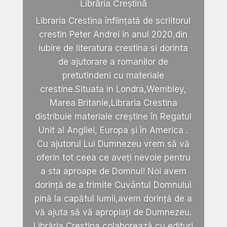
Librăria Creștină
Libraria Crestina înființată de scriitorul
crestin Peter Andrei in anul 2020,din
iubire de literatura crestina si dorinta
de ajutorare a romanilor de
pretutindeni cu materiale
crestine.Situata in Londra,Wembley,
Marea Britanie,Libraria Crestina
distribuie materiale creștine în Regatul
Unit al Angliei, Europa și în America .
Cu ajutorul Lui Dumnezeu vrem să vă
oferin tot ceea ce aveți nevoie pentru
a sta aproape de Domnul! Noi avem
dorință de a trimite Cuvântul Domnului
pină la capătul lumii,avem dorință de a
vă ajuta să vă apropiați de Dumnezeu.
Librăria Crestina colaborează cu edituri