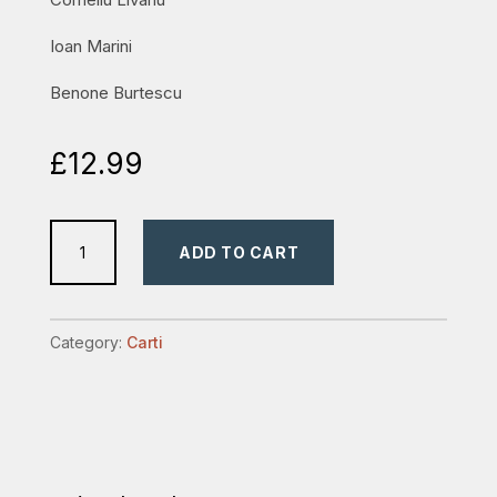
Ioan Marini
Benone Burtescu
£
12.99
Cuvinte
ADD TO CART
pline
de
farmec
Category:
Carti
–
Vol.
III
–
Clasici