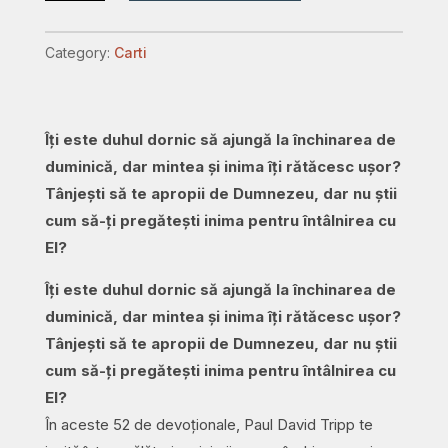
52
devoționale
Category:
Carti
care
te
vor
Îți este duhul dornic să ajungă la închinarea de
ajuta
duminică, dar mintea și inima îți rătăcesc ușor?
să-
Tânjești să te apropii de Dumnezeu, dar nu știi
ți
cum să-ți pregătești inima pentru întâlnirea cu
pregătești
El?
inima
pentru
Îți este duhul dornic să ajungă la închinarea de
biserică
duminică, dar mintea și inima îți rătăcesc ușor?
quantity
Tânjești să te apropii de Dumnezeu, dar nu știi
cum să-ți pregătești inima pentru întâlnirea cu
El?
În aceste 52 de devoționale, Paul David Tripp te