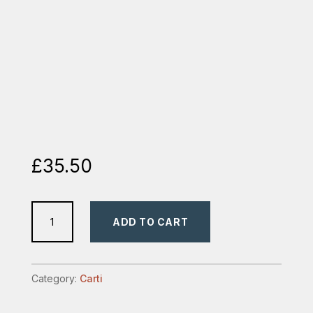
£
35.50
evanghelia
ADD TO CART
dupa
matei
quantity
Category:
Carti