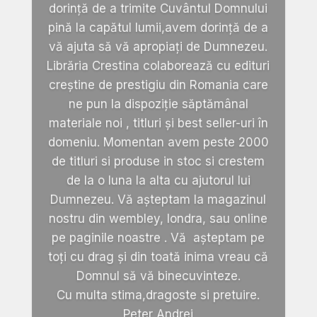
dorință de a trimite Cuvântul Domnului
pină la capătul lumii,avem dorință de a
vă ajuta să vă apropiați de Dumnezeu.
Librăria Crestina colaborează cu edituri
creștine de prestigiu din Romania care
ne pun la dispoziție săptămânal
materiale noi , titluri și best seller-uri în
domeniu. Momentan avem peste 2000
de titluri si produse in stoc si crestem
de la o luna la alta cu ajutorul lui
Dumnezeu. Vă așteptam la magazinul
nostru din wembley, londra, sau online
pe paginile noastre . Vă așteptam pe
toți cu drag și din toată inima vreau că
Domnul să vă binecuvinteze.
Cu multa stima,dragoste si pretuire.
Peter Andrei