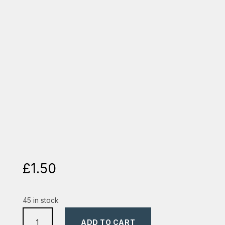
£
1.50
45 in stock
felicitari
ADD TO CART