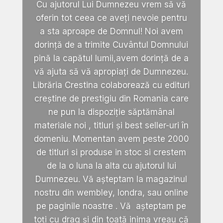
Cu ajutorul Lui Dumnezeu vrem să vă
oferin tot ceea ce aveți nevoie pentru
a sta aproape de Domnul! Noi avem
dorință de a trimite Cuvântul Domnului
pină la capătul lumii,avem dorință de a
vă ajuta să vă apropiați de Dumnezeu.
Librăria Crestina colaborează cu edituri
creștine de prestigiu din Romania care
ne pun la dispoziție săptămânal
materiale noi , titluri și best seller-uri în
domeniu. Momentan avem peste 2000
de titluri si produse in stoc si crestem
de la o luna la alta cu ajutorul lui
Dumnezeu. Vă așteptam la magazinul
nostru din wembley, londra, sau online
pe paginile noastre . Vă așteptam pe
toți cu drag și din toată inima vreau că