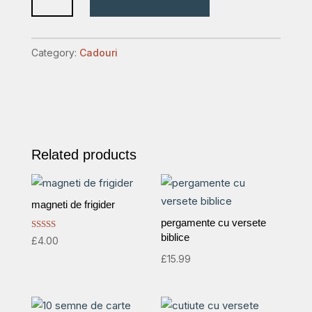
,,la
multi
ani''
Category:
Cadouri
quantity
Related products
magneti de frigider
pergamente cu versete
biblice
Rated
£
4.00
5.00
out of 5
£
15.99