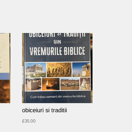
obiceiuri si traditii
£
35.00