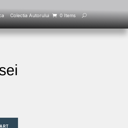
ca
Colectia Autorului
0 Items
sei
CART