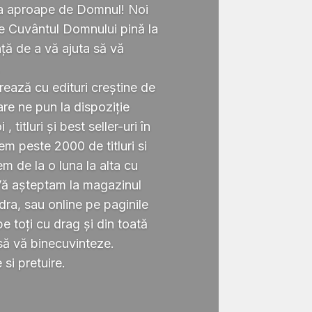
ta aproape de Domnul! Noi
te Cuvântul Domnului pină la
ță de a vă ajuta să vă
.
rează cu edituri creștine de
re ne pun la dispoziție
 titluri și best seller-uri în
 peste 2000 de titluri si
em de la o luna la alta cu
Vă așteptam la magazinul
ra, sau online pe paginile
 toți cu drag și din toată
să vă binecuvinteze.
si pretuire.