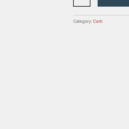
din
perspectiva
apocalipsei
Category:
Carti
quantity