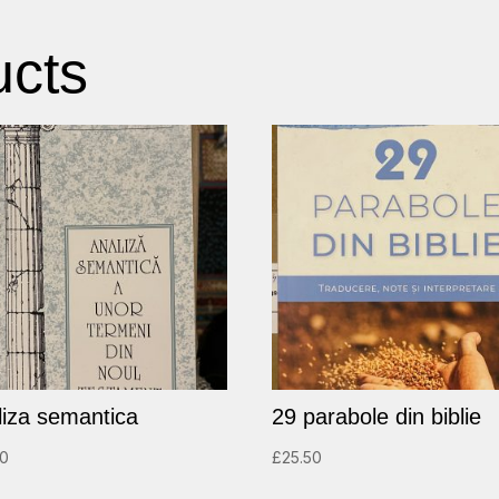
ucts
liza semantica
29 parabole din biblie
00
£
25.50