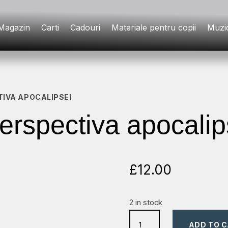
Magazin
Carti
Cadouri
Materiale pentru copii
Muzi
TIVA APOCALIPSEI
perspectiva apocalip
£
12.00
2 in stock
fericirea
ADD TO 