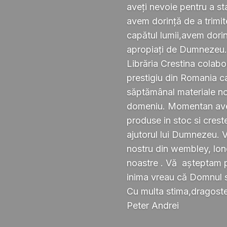
aveți nevoie pentru a s
avem dorință de a trimi
capătul lumii,avem dorin
apropiați de Dumnezeu
Librăria Crestina colabo
prestigiu din Romania ca
săptămânal materiale noi ,
domeniu. Momentan avem
produse in stoc si crest
ajutorul lui Dumnezeu. 
nostru din wembley, lond
noastre . Vă așteptam pe
inima vreau că Domnul 
Cu multa stima,dragoste 
Peter Andrei