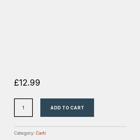
£
12.99
gandire
ADD TO CART
corecta
pentru
o
Category:
Carti
cultura