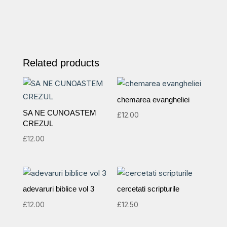
in
haos
quantity
Related products
chemarea evangheliei
SA NE CUNOASTEM
£
12.00
CREZUL
£
12.00
adevaruri biblice vol 3
cercetati scripturile
£
12.00
£
12.50