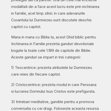
și
modalitati de-a face acest lucru este prin inchinarea
aplicații
in familie, acel timp zilnic in care adevarurile
practice
Cuvantului lui Dumnezeu sunt discutate deschis
la
capitol cu capitol.
fiecare
capitol
Mana in mana cu Biblia ta, acest Ghid biblic pentru
din
Inchinarea in Familie prezinta ganduri devotionale
Biblie
bogate la toate cele 1.189 de capitole din Biblie.
quantity
Aceste ganduri se impart in trei categorii:
1) Teocentrice: prezinta atributele lui Dumnezeu
care reies din fiecare capitol.
2) Cristocentrice: prezinta modul in care Persoana
si lucrarea Domnului Isus Cristos este prefigurata.
3) Intrebari meditative, gandite pentru a promova
conversatia cu cei dragi. Foloseste aceasta resursa