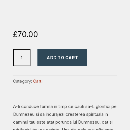
£
70.00
Ghid
ADD TO CART
biblic
pentru
închinarea
Category:
Carti
în
familie
(4
A-ti conduce familia in timp ce cauti sa-L glorifici pe
cărți):
Dumnezeu si sa incurajezi cresterea spirituala in
Meditații
caminul tau este atat porunca lui Dumnezeu, cat si
cristocentrice
privilegiul tau ca parinte. Una din cele mai eficiente