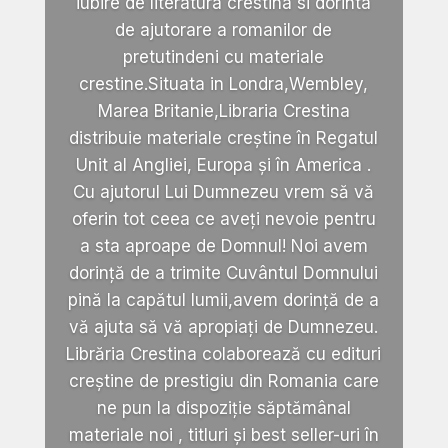
iubire de literatura crestina si dorinta
de ajutorare a romanilor de
pretutindeni cu materiale
crestine.Situata in Londra,Wembley,
Marea Britanie,Libraria Crestina
distribuie materiale creștine în Regatul
Unit al Angliei, Europa și în America .
Cu ajutorul Lui Dumnezeu vrem să vă
oferin tot ceea ce aveți nevoie pentru
a sta aproape de Domnul! Noi avem
dorință de a trimite Cuvântul Domnului
pină la capătul lumii,avem dorință de a
vă ajuta să vă apropiați de Dumnezeu.
Librăria Crestina colaborează cu edituri
creștine de prestigiu din Romania care
ne pun la dispoziție săptămânal
materiale noi , titluri și best seller-uri în