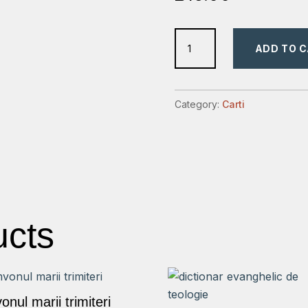
Hermeneutica
ADD TO 
biblica
quantity
Category:
Carti
ucts
nul marii trimiteri