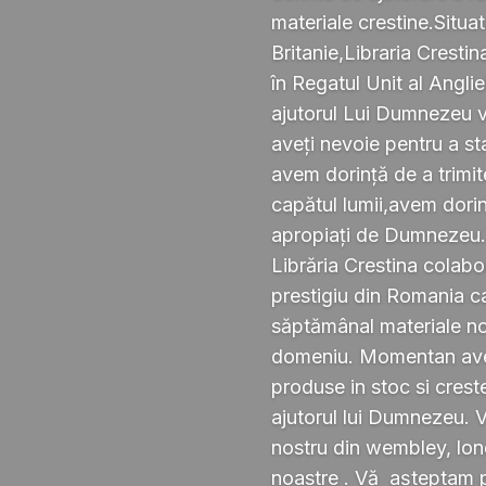
materiale crestine.Situ
Britanie,Libraria Crestin
în Regatul Unit al Anglie
ajutorul Lui Dumnezeu v
aveți nevoie pentru a s
avem dorință de a trimi
capătul lumii,avem dorin
apropiați de Dumnezeu
Librăria Crestina colabo
prestigiu din Romania ca
săptămânal materiale noi ,
domeniu. Momentan avem
produse in stoc si crest
ajutorul lui Dumnezeu. 
nostru din wembley, lond
noastre . Vă așteptam pe