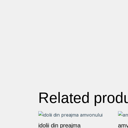
Related prod
idolii din preajma
amvo