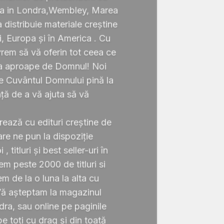
ata in Londra,Wembley, Marea
a distribuie materiale creștine
i, Europa și în America . Cu
rem să vă oferin tot ceea ce
ta aproape de Domnul! Noi
te Cuvântul Domnului pină la
ță de a vă ajuta să vă
.
rează cu edituri creștine de
re ne pun la dispoziție
 titluri și best seller-uri în
 peste 2000 de titluri si
em de la o luna la alta cu
Vă așteptam la magazinul
ra, sau online pe paginile
 toți cu drag și din toată