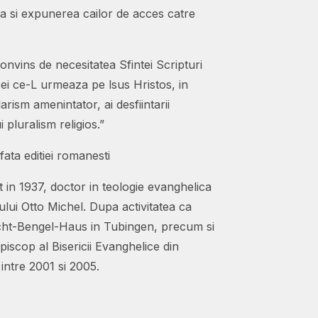
a si expunerea cailor de acces catre
nvins de necesitatea Sfintei Scripturi
cei ce-L urmeaza pe lsus Hristos, in
arism amenintator, ai desfiintarii
i pluralism religios.”
ata editiei romanesti
 in 1937, doctor in teologie evanghelica
ui Otto Michel. Dupa activitatea ca
echt-Bengel-Haus in Tubingen, precum si
piscop al Bisericii Evanghelice din
ntre 2001 si 2005.