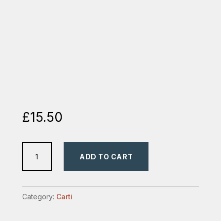
£
15.50
hristos
ADD TO CART
crucea
quantity
Category:
Carti