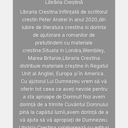
Librăria Creștină
Libraria Crestina înființată de scriitorul
crestin Peter Andrei in anul 2020,din
iubire de literatura crestina si dorinta
de ajutorare a romanilor de
pretutindeni cu materiale
crestine.Situata in Londra,Wembley,
Marea Britanie,Libraria Crestina
distribuie materiale creștine în Regatul
Unit al Angliei, Europa și în America .
Cu ajutorul Lui Dumnezeu vrem să vă
oferin tot ceea ce aveți nevoie pentru
a sta aproape de Domnul! Noi avem
dorință de a trimite Cuvântul Domnului
pină la capătul lumii,avem dorință de a
vă ajuta să vă apropiați de Dumnezeu.
Librăria Crestina colaborează cu edituri