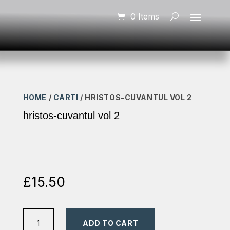
0 Items
HOME
/
CARTI
/ HRISTOS-CUVANTUL VOL 2
hristos-cuvantul vol 2
£
15.50
hristos-
ADD TO CART
cuvantul