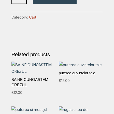
vol
2
Category:
Carti
quantity
Related products
puterea cuvintelor tale
SA NE CUNOASTEM
£
12.00
CREZUL
£
12.00