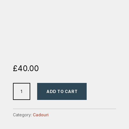
£
40.00
huse
ADD TO CART
biblii
quantity
Category:
Cadouri