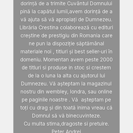
dorință de a trimite Cuvântul Domnului
pină la capătul lumii,avem dorință de a
vă ajuta să vă apropiați de Dumnezeu.
Librăria Crestina colaborează cu edituri
creștine de prestigiu din Romania care
ne pun la dispoziție săptămânal
materiale noi , titluri și best seller-uri în
domeniu. Momentan avem peste 2000
de titluri si produse in stoc si crestem
de la o luna la alta cu ajutorul lui
Dumnezeu. Vă așteptam la magazinul
nostru din wembley, londra, sau online
pe paginile noastre . Vă așteptam pe
toți cu drag și din toată inima vreau că
Domnul să vă binecuvinteze.
Cu multa stima,dragoste si pretuire.
Peter Andrei