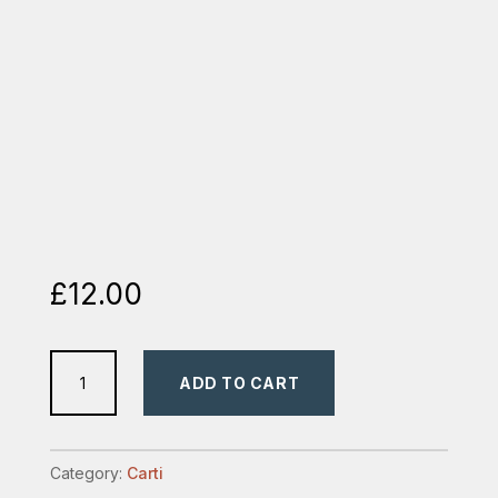
£
12.00
incredinteaza
ADD TO CART
la
oameni
de
Category:
Carti
incredere