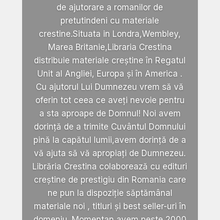
de ajutorare a romanilor de
pretutindeni cu materiale
crestine.Situata in Londra,Wembley,
Marea Britanie,Libraria Crestina
distribuie materiale creștine în Regatul
Unit al Angliei, Europa și în America .
Cu ajutorul Lui Dumnezeu vrem să vă
oferin tot ceea ce aveți nevoie pentru
a sta aproape de Domnul! Noi avem
dorință de a trimite Cuvântul Domnului
pină la capătul lumii,avem dorință de a
vă ajuta să vă apropiați de Dumnezeu.
Librăria Crestina colaborează cu edituri
creștine de prestigiu din Romania care
ne pun la dispoziție săptămânal
materiale noi , titluri și best seller-uri în
domeniu. Momentan avem peste 2000