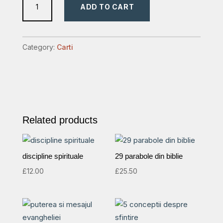
ADD TO CART
in
noapte
quantity
Category:
Carti
Related products
discipline spirituale
29 parabole din biblie
£
12.00
£
25.50