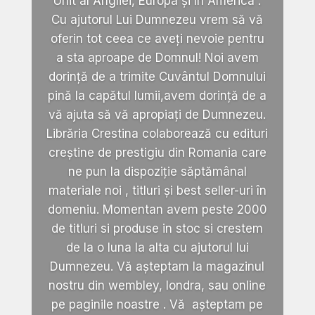
Unit al Angliei, Europa și în America .
Cu ajutorul Lui Dumnezeu vrem să vă
oferin tot ceea ce aveți nevoie pentru
a sta aproape de Domnul! Noi avem
dorință de a trimite Cuvântul Domnului
pină la capătul lumii,avem dorință de a
vă ajuta să vă apropiați de Dumnezeu.
Librăria Crestina colaborează cu edituri
creștine de prestigiu din Romania care
ne pun la dispoziție săptămânal
materiale noi , titluri și best seller-uri în
domeniu. Momentan avem peste 2000
de titluri si produse in stoc si crestem
de la o luna la alta cu ajutorul lui
Dumnezeu. Vă așteptam la magazinul
nostru din wembley, londra, sau online
pe paginile noastre . Vă așteptam pe