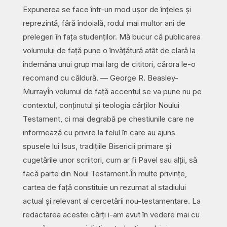
Expunerea se face într-un mod ușor de înțeles și
reprezintă, fără îndoială, rodul mai multor ani de
prelegeri în fața studenților. Mă bucur că publicarea
volumului de față pune o învățătură atât de clară la
îndemâna unui grup mai larg de cititori, cărora le-o
recomand cu căldură. — George R. Beasley-
MurrayÎn volumul de față accentul se va pune nu pe
contextul, conținutul și teologia cărților Noului
Testament, ci mai degrabă pe chestiunile care ne
informează cu privire la felul în care au ajuns
spusele lui Isus, tradițiile Bisericii primare și
cugetările unor scriitori, cum ar fi Pavel sau alții, să
facă parte din Noul Testament.În multe privințe,
cartea de față constituie un rezumat al stadiului
actual și relevant al cercetării nou-testamentare. La
redactarea acestei cărți i-am avut în vedere mai cu