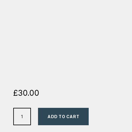
£
30.00
Nașterea
ADD TO CART
Noului
Testament: