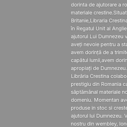
dorinta de ajutorare a r
materiale crestine.Situ
Britanie,Libraria Crestin
în Regatul Unit al Anglie
ajutorul Lui Dumnezeu v
aveți nevoie pentru a s
avem dorință de a trimi
capătul lumii,avem dorin
apropiați de Dumnezeu
Librăria Crestina colabo
prestigiu din Romania ca
săptămânal materiale noi ,
domeniu. Momentan avem
produse in stoc si crest
ajutorul lui Dumnezeu. 
nostru din wembley, lond