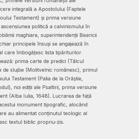
, primele versiuni românești ale
cere integrală a Apostolului (Faptele
Noului Testament) și prima versiune
 ascensiunea politică a calvinismului în
bilimii maghiare, superintendenții Bisericii
iar principele însuși se angajează în
l care îmbogățesc lista tipăriturilor
ază: prima carte de predici (Tâlcul
e de slujbe (Molitvelnic românesc), primul
ului Testament (Palia de la Orăștie,
l), noi ediții ale Psaltirii, prima versiune
ent (Alba Iulia, 1648). Lucrarea de față
cestui monument tipografic, alocând
re au alimentat conținutul teologic al
sc textul biblic propriu-zis.