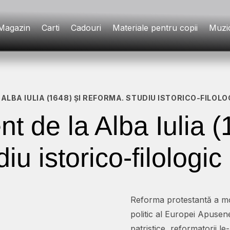
Magazin
Carti
Cadouri
Materiale pentru copii
Muzi
ALBA IULIA (1648) ȘI REFORMA. STUDIU ISTORICO-FILOLO
t de la Alba Iulia (
u istorico-filologic
Reforma protestantă a mode
politic al Europei Apusene.
patristice, reformatorii le-