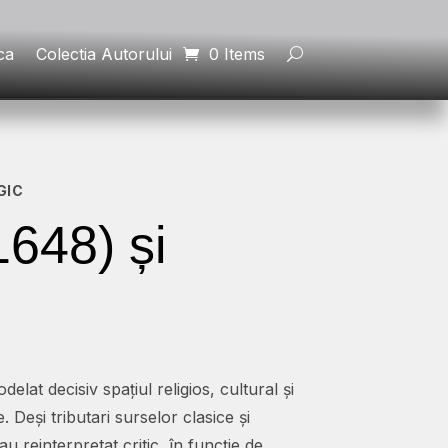
ca
Colectia Autorului
0 Items
GIC
1648) și
lat decisiv spațiul religios, cultural și
 Deși tributari surselor clasice și
au reinterpretat critic, în funcție de