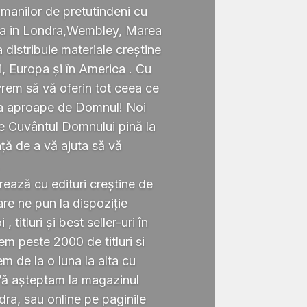
omanilor de pretutindeni cu
ata in Londra,Wembley, Marea
a distribuie materiale creștine
i, Europa și în America . Cu
rem să vă oferin tot ceea ce
ta aproape de Domnul! Noi
te Cuvântul Domnului pină la
ță de a vă ajuta să vă
.
rează cu edituri creștine de
re ne pun la dispoziție
 titluri și best seller-uri în
 peste 2000 de titluri si
em de la o luna la alta cu
Vă așteptam la magazinul
ra, sau online pe paginile