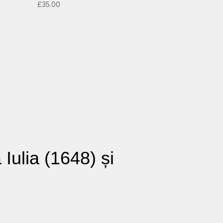
£
35.00
 Iulia (1648) și