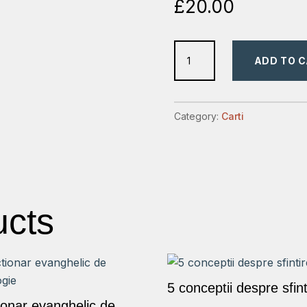
£
20.00
Noul
ADD TO 
Testament
de
la
Category:
Carti
Alba
Iulia
(1648)
și
Reforma.
ucts
Studiu
istorico-
filologic
quantity
5 conceptii despre sfint
tionar evanghelic de