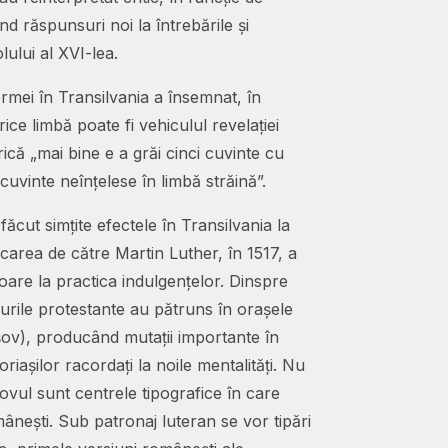
d răspunsuri noi la întrebările și
ului al XVI-lea.
rmei în Transilvania a însemnat, în
ice limbă poate fi vehiculul revelației
rică „mai bine e a grăi cinci cuvinte cu
cuvinte neînțelese în limbă străină”.
ăcut simțite efectele în Transilvania la
icarea de către Martin Luther, în 1517, a
toare la practica indulgențelor. Dinspre
surile protestante au pătruns în orașele
șov), producând mutații importante în
oriașilor racordați la noile mentalități. Nu
șovul sunt centrele tipografice în care
mânești. Sub patronaj luteran se vor tipări