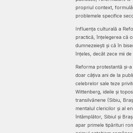
propriul context, formulân
problemele specifice secol
Influența culturală a Refo
practică, înțelegerea că or
dumnezeiești și că în bise
înțeles, decât zece mii de 
Reforma protestantă și-a f
doar câțiva ani de la publ
celebrelor sale teze privi
Wittenberg, ideile și topo
transilvănene (Sibiu, Bra
mentalul clericilor și al en
întâmplător, Sibiul și Bra
apar primele tipărituri ro