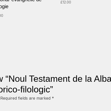
£
12.00
ogie
00
ew “Noul Testament de la Alba
rico-filologic”
Required fields are marked
*