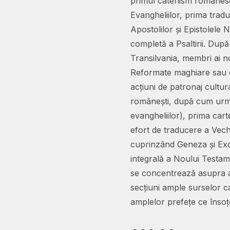
primul catehism românesc
Evangheliilor, prima tradu
Apostolilor și Epistolele 
completă a Psaltirii. După
Transilvania, membri ai no
Reformate maghiare sau ch
acțiuni de patronaj cultura
românești, după cum urme
evangheliilor), prima cart
efort de traducere a Vechi
cuprinzând Geneza și Exodu
integrală a Noului Testam
se concentrează asupra a
secțiuni ample surselor ca
amplelor prefețe ce însoțe