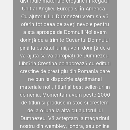
distribuie materiale creștine în Regatul
Unit al Angliei, Europa și în America .
Cu ajutorul Lui Dumnezeu vrem să vă
oferin tot ceea ce aveți nevoie pentru
a sta aproape de Domnul! Noi avem
dorință de a trimite Cuvântul Domnului
pină la capătul lumii,avem dorință de a
vă ajuta să vă apropiați de Dumnezeu.
Librăria Crestina colaborează cu edituri
creștine de prestigiu din Romania care
ne pun la dispoziție săptămânal
materiale noi , titluri și best seller-uri în
domeniu. Momentan avem peste 2000
de titluri si produse in stoc si crestem
de la o luna la alta cu ajutorul lui
Dumnezeu. Vă așteptam la magazinul
nostru din wembley, londra, sau online