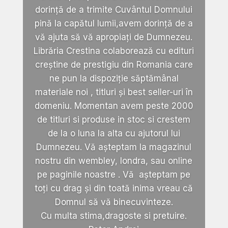
dorință de a trimite Cuvântul Domnului
pină la capătul lumii,avem dorință de a
vă ajuta să vă apropiați de Dumnezeu.
Librăria Crestina colaborează cu edituri
creștine de prestigiu din Romania care
ne pun la dispoziție săptămânal
materiale noi , titluri și best seller-uri în
domeniu. Momentan avem peste 2000
de titluri si produse in stoc si crestem
de la o luna la alta cu ajutorul lui
Dumnezeu. Vă așteptam la magazinul
nostru din wembley, londra, sau online
pe paginile noastre . Vă așteptam pe
toți cu drag și din toată inima vreau că
Domnul să vă binecuvinteze.
Cu multa stima,dragoste si pretuire.