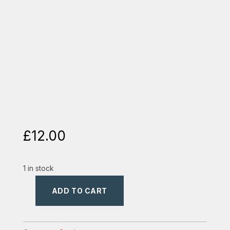
£
12.00
1 in stock
ADD TO CART
o
fata
dupa