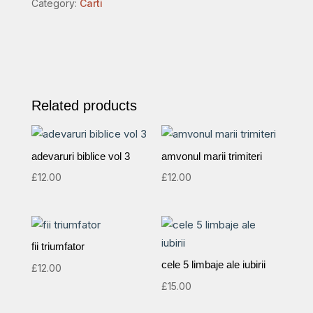
Category:
Carti
inima
lui
dumnezeu
quantity
Related products
adevaruri biblice vol 3
amvonul marii trimiteri
£
12.00
£
12.00
fii triumfator
cele 5 limbaje ale iubirii
£
12.00
£
15.00