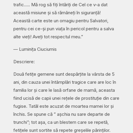
trafic….. Mă rog să fiți întăriți de Cel ce v-a dat
această misiune și să rămâneți în siguranță!
Această carte este un omagiu pentru Salvatori,
pentru cei ce-și pun viața în pericol pentru a salva
alte vieți! Aveți tot respectul meu.”
— Luminița Ciuciumis
Descriere:
Două fetițe gemene sunt despărțite la vârsta de 5
ani, din cauza unei întâmplări tragice care are loc în
familia lor și care le lasă orfane de mamă, aceasta
fiind ucisă de capii unei rețele de prostituție din care
fugise. Tatăl este acuzat de moartea mamei lor și
închis. Se spune că ” așchia nu sare departe de
trunchi”; tot așa, ca un blestem care se repetă,
fetițele sunt sortite să repete greșelile părinților.