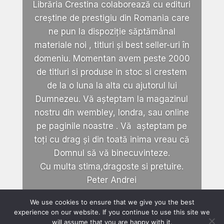
Librăria Crestina colaborează cu edituri
creștine de prestigiu din Romania care
ne pun la dispoziție săptămânal
materiale noi , titluri și best seller-uri în
domeniu. Momentan avem peste 2000
de titluri si produse in stoc si crestem
de la o luna la alta cu ajutorul lui
Dumnezeu. Vă așteptam la magazinul
nostru din wembley, londra, sau online
pe paginile noastre . Vă așteptam pe
toți cu drag și din toată inima vreau că
Domnul să vă binecuvinteze.
Cu multa stima,dragoste si pretuire.
Peter Andrei
We use cookies to ensure that we give you the best
experience on our website. If you continue to use this site we
will assume that you are happy with it.