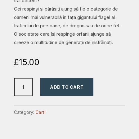
trai decent?
Cei respinși și părăsiți ajung să fie o categorie de
oameni mai vulnerabilă în fața gigantului flagel al
traficului de persoane, de droguri sau de orice fel.
O societate care își respinge orfanii ajunge să
creeze o multitudine de generații de înstrăinați.
£
15.00
Orfani
ADD TO CART
și
străini
quantity
Category:
Carti