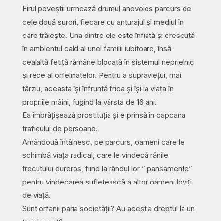
Firul poveștii urmează drumul anevoios parcurs de
cele două surori, fiecare cu anturajul și mediul în
care trăiește. Una dintre ele este înfiată și crescută
în ambientul cald al unei familii iubitoare, însă
cealaltă fetiță rămâne blocată în sistemul neprielnic
și rece al orfelinatelor. Pentru a supraviețui, mai
târziu, aceasta își înfruntă frica și își ia viața în
propriile mâini, fugind la vârsta de 16 ani.
Ea îmbrățișează prostituția și e prinsă în capcana
traficului de persoane.
Amândouă întâlnesc, pe parcurs, oameni care le
schimbă viața radical, care le vindecă rănile
trecutului dureros, fiind la rândul lor ” pansamente”
pentru vindecarea sufletească a altor oameni loviți
de viață.
Sunt orfanii paria societății? Au aceștia dreptul la un