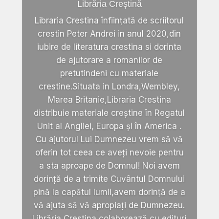
Librăria Creștină
Libraria Crestina înființată de scriitorul
crestin Peter Andrei in anul 2020,din
iubire de literatura crestina si dorinta
de ajutorare a romanilor de
pretutindeni cu materiale
crestine.Situata in Londra,Wembley,
Marea Britanie,Libraria Crestina
distribuie materiale creștine în Regatul
Unit al Angliei, Europa și în America .
Cu ajutorul Lui Dumnezeu vrem să vă
oferin tot ceea ce aveți nevoie pentru
a sta aproape de Domnul! Noi avem
dorință de a trimite Cuvântul Domnului
pină la capătul lumii,avem dorință de a
vă ajuta să vă apropiați de Dumnezeu.
Librăria Crestina colaborează cu edituri