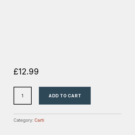
£
12.99
Pe
ADD TO CART
Calea
Amagirii
quantity
Category:
Carti