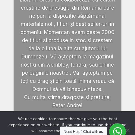
creștine de prestigiu din Romania care
ne pun la dispoziție săptămânal
materiale noi , titluri și best seller-uri în
domeniu. Momentan avem peste 2000
de titluri si produse in stoc si crestem
de la o luna la alta cu ajutorul lui
Dumnezeu. Vă așteptam la magazinul
nostru din wembley, londra, sau online
pe paginile noastre . Vă așteptam pe
toți cu drag și din toată inima vreau că
Domnul să vă binecuvinteze.
Cu multa stima,dragoste si pretuire.
Peter Andrei
We use cookies to ensure that we give you the best
experience on our website. If you continue to use this site we
will assume that you are happy with it.
Need Help?
Chat with us