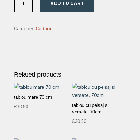
ADD TO CART
culoare
mov
quantity
Category:
Cadouri
Related products
tablou mare 70 cm
tablou cu peisaj si
£
30.50
versete. 70cm
£
30.50