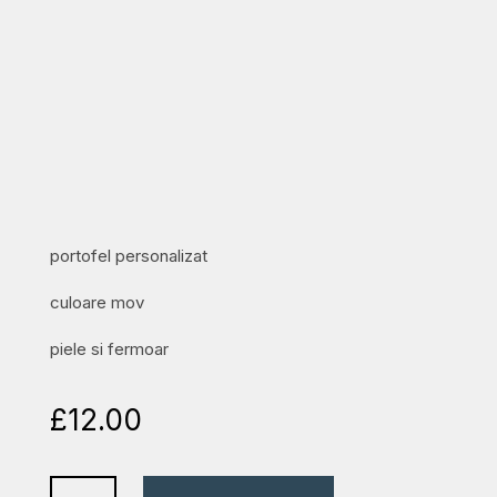
portofel personalizat
culoare mov
piele si fermoar
£
12.00
portofel