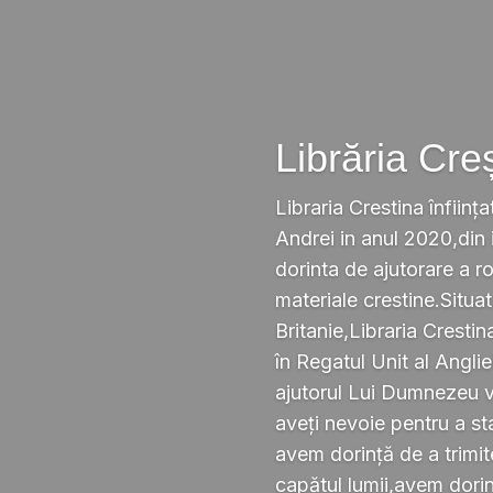
Librăria Cre
Libraria Crestina înființa
Andrei in anul 2020,din i
dorinta de ajutorare a r
materiale crestine.Situ
Britanie,Libraria Crestin
în Regatul Unit al Anglie
ajutorul Lui Dumnezeu v
aveți nevoie pentru a s
avem dorință de a trimi
capătul lumii,avem dorin