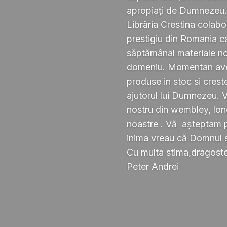
apropiați de Dumnezeu
Librăria Crestina colabo
prestigiu din Romania ca
săptămânal materiale noi ,
domeniu. Momentan avem
produse in stoc si crest
ajutorul lui Dumnezeu. 
nostru din wembley, lond
noastre . Vă așteptam pe
inima vreau că Domnul 
Cu multa stima,dragoste 
Peter Andrei