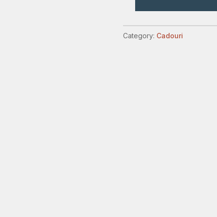
portofel
piele
2
Category:
Cadouri
quantity