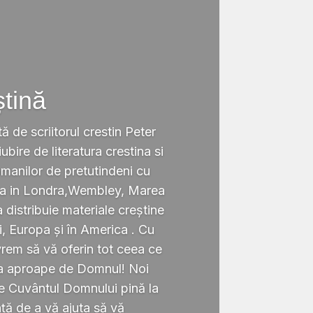
ștină
tă de scriitorul crestin Peter
ubire de literatura crestina si
omanilor de pretutindeni cu
ata in Londra,Wembley, Marea
a distribuie materiale creștine
i, Europa și în America . Cu
rem să vă oferin tot ceea ce
ta aproape de Domnul! Noi
te Cuvântul Domnului pină la
ță de a vă ajuta să vă