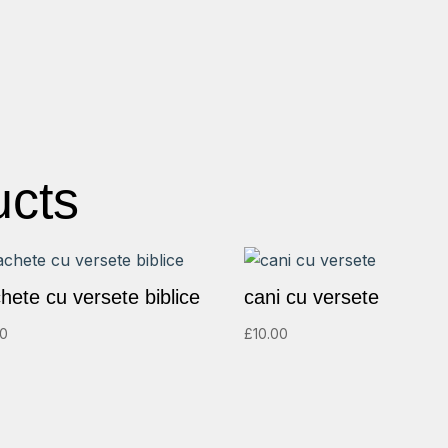
ucts
chete cu versete biblice
cani cu versete
00
£
10.00