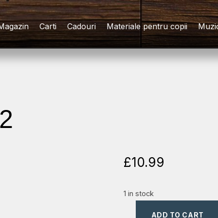
Magazin
Carti
Cadouri
Materiale pentru copii
Muzi
 2
£
10.99
1 in stock
ADD TO CART