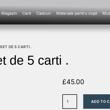
Magazin
Carti
Cadouri
Materiale pentru copii
Muz
 SET DE 5 CARTI .
et de 5 carti .
£
45.00
Puiul
ADD TO 
Istet