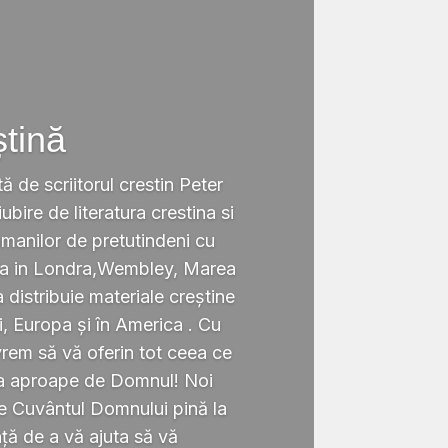
ștină
tă de scriitorul crestin Peter
ubire de literatura crestina si
omanilor de pretutindeni cu
ata in Londra,Wembley, Marea
a distribuie materiale creștine
i, Europa și în America . Cu
rem să vă oferin tot ceea ce
ta aproape de Domnul! Noi
te Cuvântul Domnului pină la
ță de a vă ajuta să vă