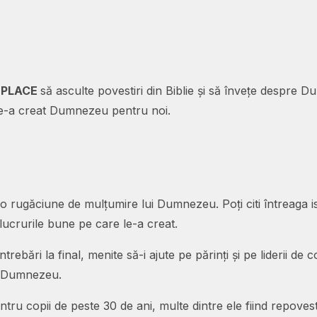
i
PLACE
să asculte povestiri din Biblie și să învețe despre 
 le-a creat Dumnezeu pentru noi.
 rugăciune de mulțumire lui Dumnezeu. Poți citi întreaga ist
ucrurile bune pe care le-a creat.
ntrebări la final, menite să-i ajute pe părinți și pe liderii de 
ui Dumnezeu.
ntru copii de peste 30 de ani, multe dintre ele fiind repovesti