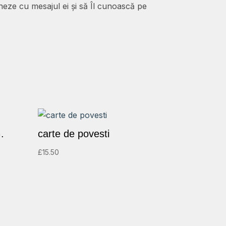
oneze cu mesajul ei și să Îl cunoască pe
.
carte de povesti
£
15.50