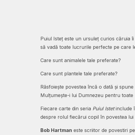
Puiul Isteț este un ursuleț curios căruia î
să vadă toate lucrurile perfecte pe care
Care sunt animalele tale preferate?
Care sunt plantele tale preferate?
Răsfoiește povestea încă o dată și spune o
Mulțumește-i lui Dumnezeu pentru toate l
Fiecare carte din seria
Puiul Istet
include î
despre rolul fiecărui copil în povestea l
Bob Hartman
este scriitor de povestiri pe