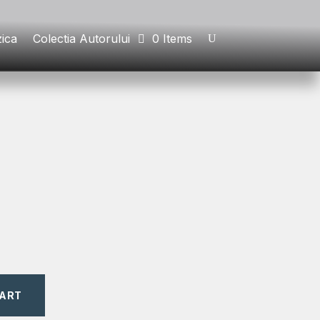
ica
Colectia Autorului
0 Items
CART