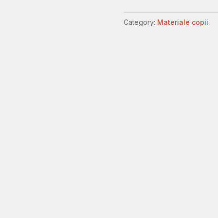
,
set
Category:
Materiale copii
de
5
carti
.
quantity