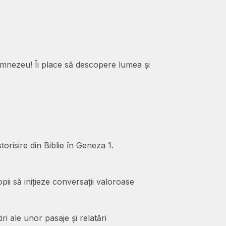
Dumnezeu! Îi place să descopere lumea și
orisire din Biblie în Geneza 1.
copii să inițieze conversații valoroase
ri ale unor pasaje și relatări