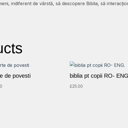
ameni, indiferent de vârstă, să descopere Biblia, să interacți
ucts
te de povesti
biblia pt copii RO- ENG
00
£
25.00