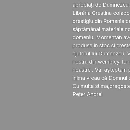
apropiați de Dumnezeu
Librăria Crestina colabo
prestigiu din Romania ca
săptămânal materiale noi ,
domeniu. Momentan avem
produse in stoc si crest
ajutorul lui Dumnezeu. 
nostru din wembley, lond
noastre . Vă așteptam pe
inima vreau că Domnul 
Cu multa stima,dragoste 
Peter Andrei