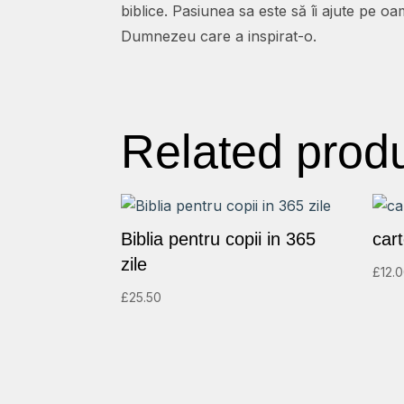
biblice. Pasiunea sa este să îi ajute pe o
Dumnezeu care a inspirat-o.
Related prod
Biblia pentru copii in 365
car
zile
£
12.
£
25.50