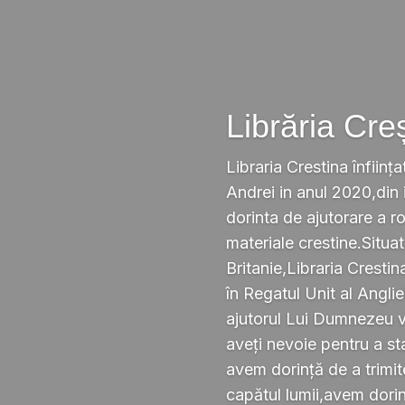
Librăria Cre
Libraria Crestina înființa
Andrei in anul 2020,din i
dorinta de ajutorare a r
materiale crestine.Situ
Britanie,Libraria Crestin
în Regatul Unit al Anglie
ajutorul Lui Dumnezeu v
aveți nevoie pentru a s
avem dorință de a trimi
capătul lumii,avem dorin