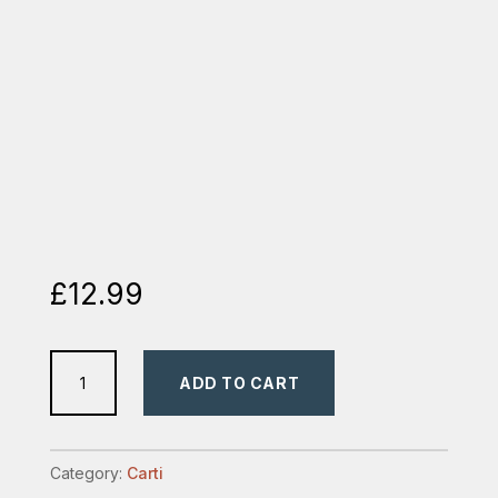
£
12.99
puterea
ADD TO CART
rugaciunii
unei
sotii
Category:
Carti
quantity