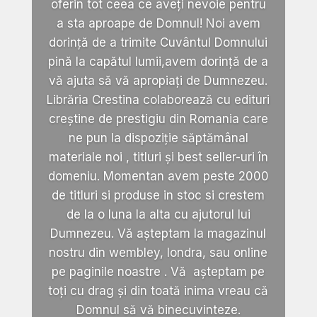
oferin tot ceea ce aveți nevoie pentru
a sta aproape de Domnul! Noi avem
dorință de a trimite Cuvântul Domnului
pină la capătul lumii,avem dorință de a
vă ajuta să vă apropiați de Dumnezeu.
Librăria Crestina colaborează cu edituri
creștine de prestigiu din Romania care
ne pun la dispoziție săptămânal
materiale noi , titluri și best seller-uri în
domeniu. Momentan avem peste 2000
de titluri si produse in stoc si crestem
de la o luna la alta cu ajutorul lui
Dumnezeu. Vă așteptam la magazinul
nostru din wembley, londra, sau online
pe paginile noastre . Vă așteptam pe
toți cu drag și din toată inima vreau că
Domnul să vă binecuvinteze.