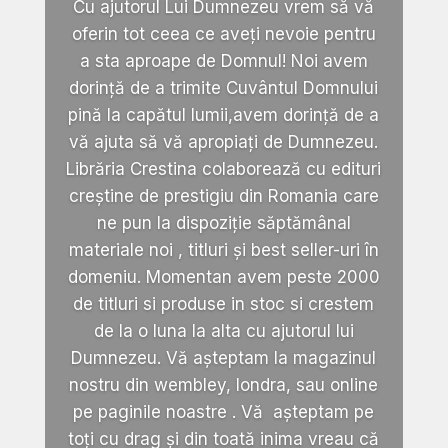
Cu ajutorul Lui Dumnezeu vrem să vă
oferin tot ceea ce aveți nevoie pentru
a sta aproape de Domnul! Noi avem
dorință de a trimite Cuvântul Domnului
pină la capătul lumii,avem dorință de a
vă ajuta să vă apropiați de Dumnezeu.
Librăria Crestina colaborează cu edituri
creștine de prestigiu din Romania care
ne pun la dispoziție săptămânal
materiale noi , titluri și best seller-uri în
domeniu. Momentan avem peste 2000
de titluri si produse in stoc si crestem
de la o luna la alta cu ajutorul lui
Dumnezeu. Vă așteptam la magazinul
nostru din wembley, londra, sau online
pe paginile noastre . Vă așteptam pe
toți cu drag și din toată inima vreau că