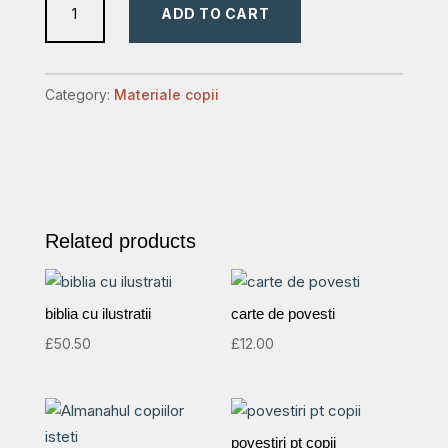
ADD TO CART
biblic
100
quantity
Category:
Materiale copii
Related products
biblia cu ilustratii
carte de povesti
£
50.50
£
12.00
povestiri pt copii