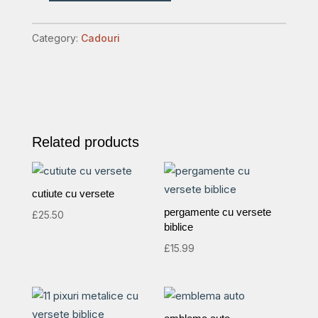
cu
peisaj
Category:
Cadouri
si
versete.
70cm
quantity
Related products
cutiute cu versete
pergamente cu versete
£
25.50
biblice
£
15.99