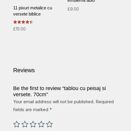
emblema auto
11 pixuri metalice cu
£
9.00
versete biblice
Rated
£
15.00
4.50
out of 5
Reviews
Be the first to review “tablou cu peisaj si
versete. 70cm”
Your email address will not be published.
Required
fields are marked
*