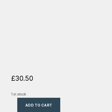
£
30.50
1 in stock
ADD TO CART
tablou