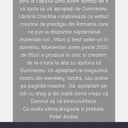
pină la capătul lumii,avem dorință de a
vă ajuta să vă apropiați de Dumnezeu.
Librăria Crestina colaborează cu edituri
creștine de prestigiu din Romania care
ne pun la dispoziție săptămânal
materiale noi , titluri și best seller-uri în
domeniu. Momentan avem peste 2000
de titluri si produse in stoc si crestem
de la o luna la alta cu ajutorul lui
Dumnezeu. Vă așteptam la magazinul
nostru din wembley, londra, sau online
pe paginile noastre . Vă așteptam pe
toți cu drag și din toată inima vreau că
Domnul să vă binecuvinteze.
Cu multa stima,dragoste si pretuire.
Peter Andrei