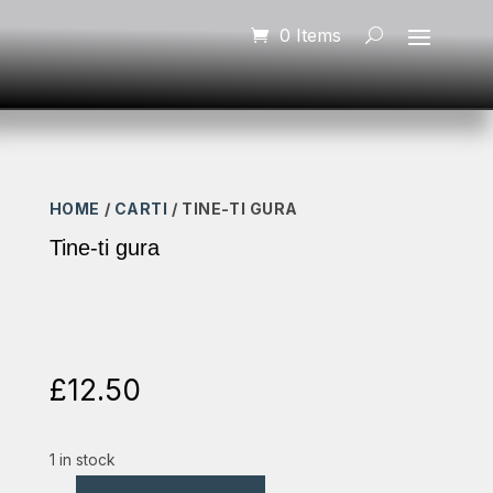
0 Items
HOME
/
CARTI
/ TINE-TI GURA
Tine-ti gura
£
12.50
1 in stock