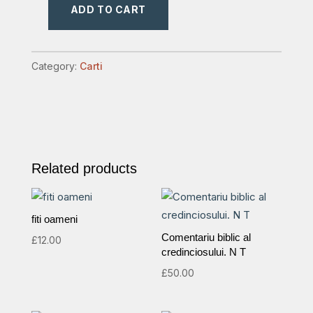
ADD TO CART
Tine-
ti
gura
Category:
Carti
quantity
Related products
fiti oameni
Comentariu biblic al
£
12.00
credinciosului. N T
£
50.00