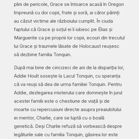
plini de pericole, Grace se întoarce acasă în Oregon
împreună cu doi copii, frate și soră, ai căror părinți
au căzut victime ale războiului cumplit. În ciuda
faptului că Grace și soțul ei îi iubesc pe Élias și
Marguerite ca pe propriii lor copii, ecouri din trecutul
lui Grace și traumele lăsate de Holocaust reușesc
să dezbine familia Tonquin.
După mai bine de cincizeci de ani de la dispariția lor,
Addie Hoult sosește la Lacul Tonquin, cu speranța
că va reuși să dea de urma familiei Tonquin. Pentru
Addie, dezlegarea misterului care domnește în jurul
acestei familii este o chestiune de viață și de
moarte cu repercusiuni directe asupra preaiubitului
ei mentor, Charlie, care se luptă cu o boală
genetică. Deși Charlie refuză să vorbească despre
legăturile sale cu familia Tonquin, găsirea lor este