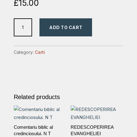
£
15.00
Trandafirul
ADD TO CART
iernii
quantity
Category:
Carti
Related products
Comentariu biblic al
REDESCOPERIREA
credinciosului. N T
EVANGHELIEI