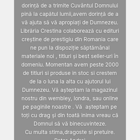
dorință de a trimite Cuvântul Domnului
pină la capătul lumii,avem dorință de a
vă ajuta să vă apropiați de Dumnezeu.
Librăria Crestina colaborează cu edituri
creștine de prestigiu din Romania care
ne pun la dispoziție săptămânal
materiale noi , titluri și best seller-uri în
domeniu. Momentan avem peste 2000
de titluri si produse in stoc si crestem
de la o luna la alta cu ajutorul lui
Dumnezeu. Vă așteptam la magazinul
nostru din wembley, londra, sau online
pe paginile noastre . Vă așteptam pe
toți cu drag și din toată inima vreau că
Domnul să vă binecuvinteze.
Cu multa stima,dragoste si pretuire.