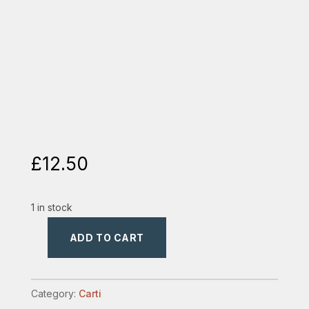
£
12.50
1 in stock
ADD TO CART
tronul
lui
david
Category:
Carti
quantity