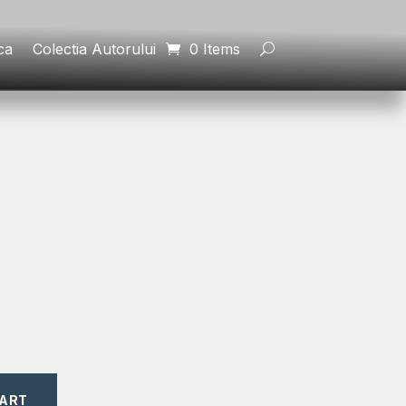
ca
Colectia Autorului
0 Items
CART