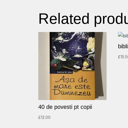
Related prod
bib
£
15.
40 de povesti pt copii
£
12.00