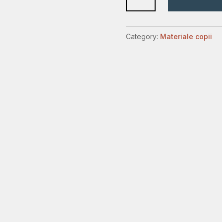
incepe
raul
quantity
Category:
Materiale copii