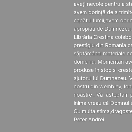
aveți nevoie pentru a s
avem dorință de a trimi
capătul lumii,avem dorin
apropiați de Dumnezeu
Librăria Crestina colabo
prestigiu din Romania ca
săptămânal materiale noi ,
domeniu. Momentan avem
produse in stoc si crest
ajutorul lui Dumnezeu. 
nostru din wembley, lond
noastre . Vă așteptam pe
inima vreau că Domnul 
Cu multa stima,dragoste 
Peter Andrei