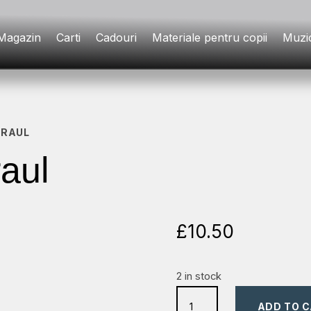
Magazin
Carti
Cadouri
Materiale pentru copii
Muzi
 RAUL
aul
£
10.50
2 in stock
unde
ADD TO 