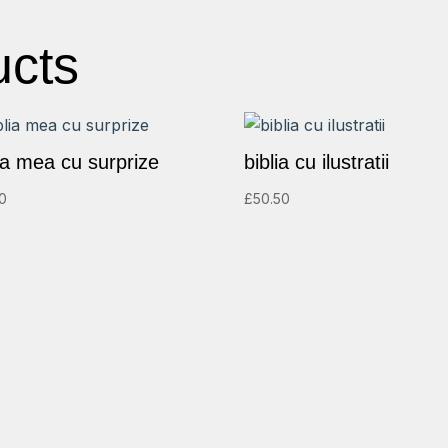
ucts
lia mea cu surprize
biblia cu ilustratii
50
£
50.50