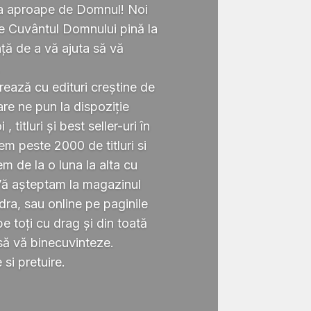
ta aproape de Domnul! Noi
te Cuvântul Domnului pină la
ță de a vă ajuta să vă
.
rează cu edituri creștine de
re ne pun la dispoziție
 titluri și best seller-uri în
 peste 2000 de titluri si
em de la o luna la alta cu
Vă așteptam la magazinul
ra, sau online pe paginile
 toți cu drag și din toată
să vă binecuvinteze.
si pretuire.