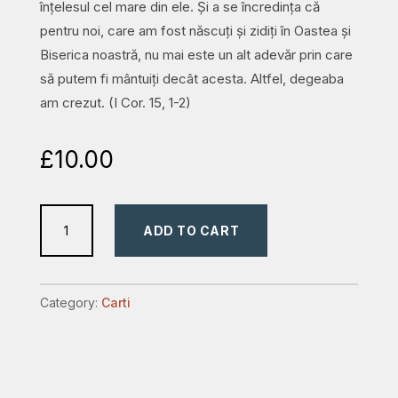
înțelesul cel mare din ele. Și a se încredința că
pentru noi, care am fost născuți și zidiți în Oastea și
Biserica noastră, nu mai este un alt adevăr prin care
să putem fi mântuiți decât acesta. Altfel, degeaba
am crezut. (I Cor. 15, 1-2)
£
10.00
Zile
ADD TO CART
și
adevăruri
istorice
Category:
Carti
quantity