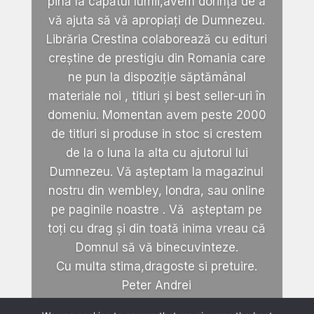
pină la capătul lumii,avem dorință de a
vă ajuta să vă apropiați de Dumnezeu.
Librăria Crestina colaborează cu edituri
creștine de prestigiu din Romania care
ne pun la dispoziție săptămânal
materiale noi , titluri și best seller-uri în
domeniu. Momentan avem peste 2000
de titluri si produse in stoc si crestem
de la o luna la alta cu ajutorul lui
Dumnezeu. Vă așteptam la magazinul
nostru din wembley, londra, sau online
pe paginile noastre . Vă așteptam pe
toți cu drag și din toată inima vreau că
Domnul să vă binecuvinteze.
Cu multa stima,dragoste si pretuire.
Peter Andrei