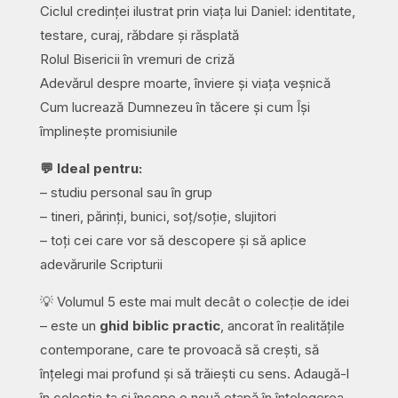
Ciclul credinței ilustrat prin viața lui Daniel: identitate,
testare, curaj, răbdare și răsplată
Rolul Bisericii în vremuri de criză
Adevărul despre moarte, înviere și viața veșnică
Cum lucrează Dumnezeu în tăcere și cum Își
împlinește promisiunile
💬 Ideal pentru:
– studiu personal sau în grup
– tineri, părinți, bunici, soț/soție, slujitori
– toți cei care vor să descopere și să aplice
adevărurile Scripturii
💡 Volumul 5 este mai mult decât o colecție de idei
– este un
ghid biblic practic
, ancorat în realitățile
contemporane, care te provoacă să crești, să
înțelegi mai profund și să trăiești cu sens. Adaugă-l
în colecția ta și începe o nouă etapă în înțelegerea