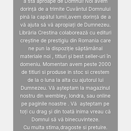
a sta aproape de Domnul! Noi avem
dorință de a trimite Cuvântul Domnului
pină la capătul lumii,avem dorință de a
vă ajuta să vă apropiați de Dumnezeu.
Librăria Crestina colaborează cu edituri
creștine de prestigiu din Romania care
ne pun la dispoziție săptămânal
materiale noi , titluri și best seller-uri în
domeniu. Momentan avem peste 2000
de titluri si produse in stoc si crestem
de la o luna la alta cu ajutorul lui
Dumnezeu. Vă așteptam la magazinul
nostru din wembley, londra, sau online
pe paginile noastre . Vă așteptam pe
toți cu drag și din toată inima vreau că
Domnul să vă binecuvinteze.
Cu multa stima,dragoste si pretuire.