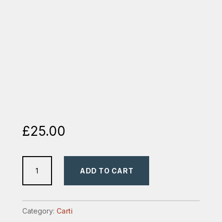
£
25.00
52
ADD TO CART
de
studii
biblice
Category:
Carti
–