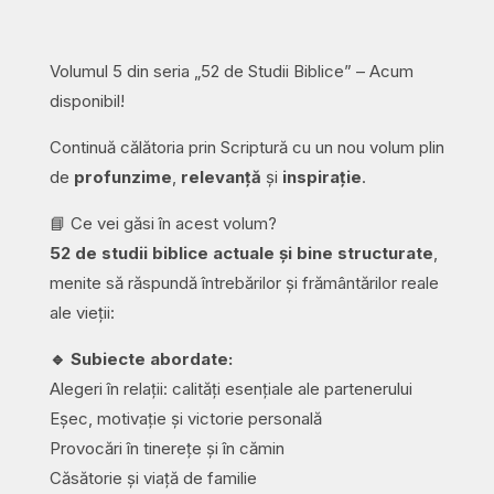
volumul
5
Volumul 5 din seria „52 de Studii Biblice” – Acum
quantity
disponibil!
Continuă călătoria prin Scriptură cu un nou volum plin
de
profunzime
,
relevanță
și
inspirație
.
📘 Ce vei găsi în acest volum?
52 de studii biblice actuale și bine structurate
,
menite să răspundă întrebărilor și frământărilor reale
ale vieții:
🔹 Subiecte abordate:
Alegeri în relații: calități esențiale ale partenerului
Eșec, motivație și victorie personală
Provocări în tinerețe și în cămin
Căsătorie și viață de familie