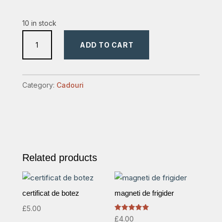
10 in stock
baticuri
ADD TO CART
colorate
quantity
Category:
Cadouri
Related products
certificat de botez
magneti de frigider
£
5.00
Rated
£
4.00