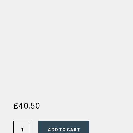
£
40.50
Biblia
ADD TO CART
alb/rosu