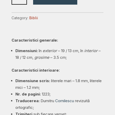
quantity
Category:
Biblii
Caracteristici generale:
Dimensiuni:
în
exterior
– 19 / 13 cm, în
interior
–
18 / 12 cm,
grosime
– 3.5 cm;
Caracteristici interioare
:
Dimensiune scris:
literele mari – 1.8 mm, literele
mici – 1.2 mm;
Nr. de pagini:
1223;
Traducerea:
Dumitru
Cornilescu
revizuită
ortografic;
Trimiteri
sub fiecare verset;