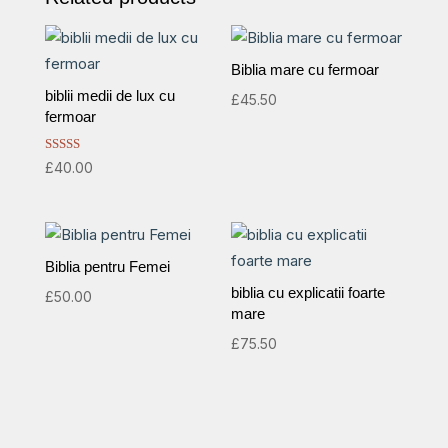
Biblia mare cu fermoar
biblii medii de lux cu
£
45.50
fermoar
Rated
£
40.00
5.00
out of 5
Biblia pentru Femei
biblia cu explicatii foarte
£
50.00
mare
£
75.50