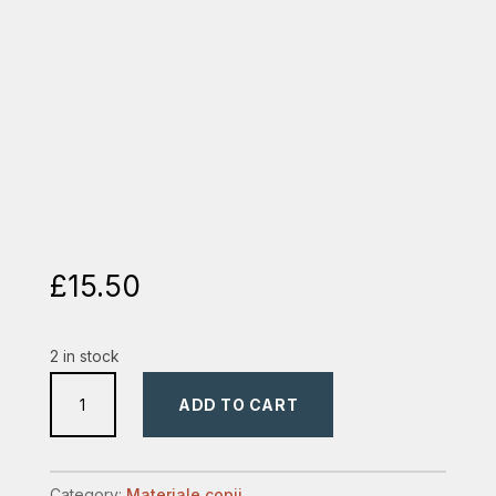
£
15.50
2 in stock
Biblia
ADD TO CART
clasica
pt
copii
Category:
Materiale copii