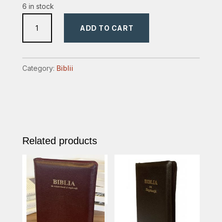
6 in stock
biblia
ADD TO CART
cu
predici
3
Category:
Biblii
quantity
Related products