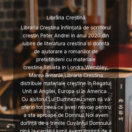
Librăria Creștină
Libraria Crestina înființată de scriitorul
crestin Peter Andrei in anul 2020,din
iubire de literatura crestina si dorinta
de ajutorare a romanilor de
pretutindeni cu materiale
crestine.Situata in Londra,Wembley,
Marea Britanie,Libraria Crestina
distribuie materiale creștine în Regatul
Unit al Angliei, Europa și în America .
Cu ajutorul Lui Dumnezeu vrem să vă
oferin tot ceea ce aveți nevoie pentru
a sta aproape de Domnul! Noi avem
dorință de a trimite Cuvântul Domnului
pină la capătul lumii,avem dorință de a