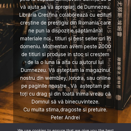
vă ajuta să vă apropiați de Dumnezeu.
Librăria Crestina colaborează cu edituri
creștine de prestigiu din Romania care
ne pun la dispoziție săptămânal
materiale noi , titluri și best seller-uri în
domeniu. Momentan avem peste 2000
de titluri si produse in stoc si crestem
de la o luna la alta cu ajutorul lui
Dumnezeu. Vă așteptam la magazinul
nostru din wembley, londra, sau online
pe paginile noastre . Vă așteptam pe
toți cu drag și din toată inima vreau că
Domnul să vă binecuvinteze.
Cu multa stima,dragoste si pretuire.
Peter Andrei
We use cookies to ensure that we give you the best