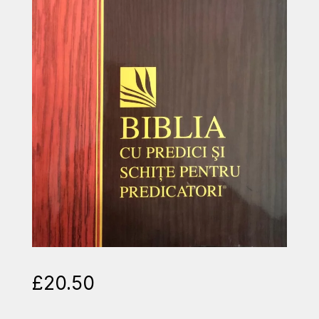
£
20.50