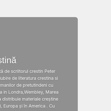
ștină
tă de scriitorul crestin Peter
ubire de literatura crestina si
omanilor de pretutindeni cu
ata in Londra,Wembley, Marea
a distribuie materiale creștine
i, Europa și în America . Cu