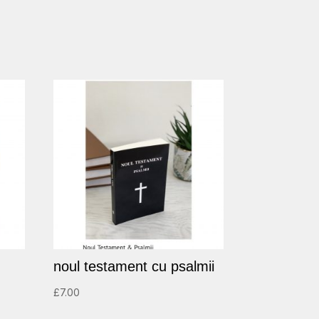
noul testament cu psalmii
£
7.00