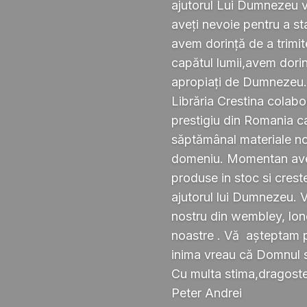
ajutorul Lui Dumnezeu v
aveți nevoie pentru a s
avem dorință de a trimi
capătul lumii,avem dorin
apropiați de Dumnezeu
Librăria Crestina colabo
prestigiu din Romania ca
săptămânal materiale noi ,
domeniu. Momentan avem
produse in stoc si crest
ajutorul lui Dumnezeu. 
nostru din wembley, lond
noastre . Vă așteptam pe
inima vreau că Domnul 
Cu multa stima,dragoste 
Peter Andrei