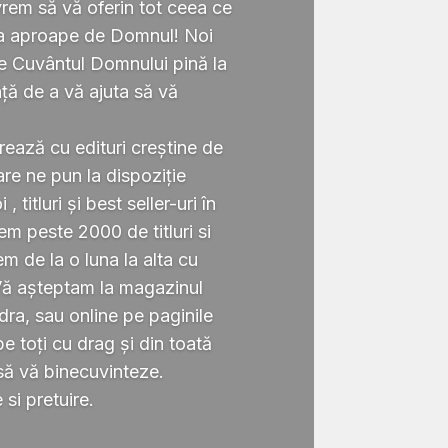
rem să vă oferin tot ceea ce
ta aproape de Domnul! Noi
te Cuvântul Domnului pină la
ță de a vă ajuta să vă
.
rează cu edituri creștine de
re ne pun la dispoziție
 titluri și best seller-uri în
 peste 2000 de titluri si
em de la o luna la alta cu
Vă așteptam la magazinul
ra, sau online pe paginile
 toți cu drag și din toată
să vă binecuvinteze.
si pretuire.