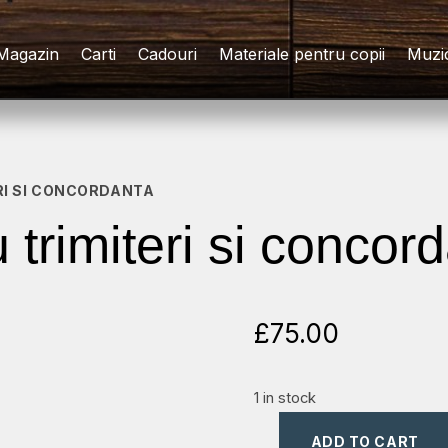
Magazin
Carti
Cadouri
Materiale pentru copii
Muzi
ERI SI CONCORDANTA
 trimiteri si concor
£
75.00
1 in stock
ADD TO CART