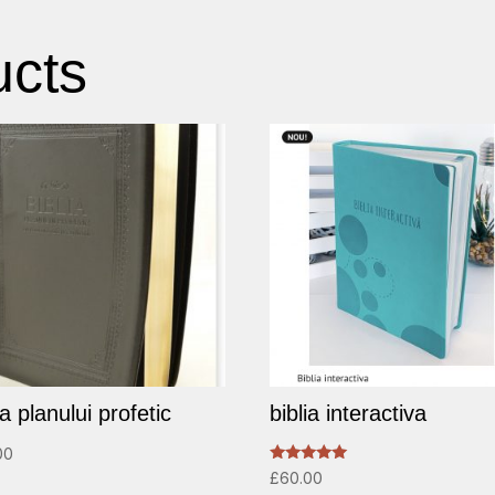
ucts
ia planului profetic
biblia interactiva
00
Rated
£
60.00
5.00