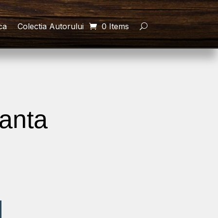
ca
Colectia Autorului
0 Items
danta